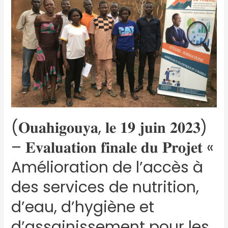
(𝐎𝐮𝐚𝐡𝐢𝐠𝐨𝐮𝐲𝐚, 𝐥𝐞 𝟏𝟗 𝐣𝐮𝐢𝐧 𝟐𝟎𝟐𝟑)
– 𝐄𝐯𝐚𝐥𝐮𝐚𝐭𝐢𝐨𝐧 𝐟𝐢𝐧𝐚𝐥𝐞 𝐝𝐮 𝐏𝐫𝐨𝐣𝐞𝐭 «
Amélioration de l’accès à
des services de nutrition,
d’eau, d’hygiène et
d’assainissement pour les