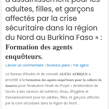
adultes, filles, et garçons
affectés par la crise
sécuritaire dans la région
du Nord au Burkina Faso » :
𝐅𝐨𝐫𝐦𝐚𝐭𝐢𝐨𝐧 𝐝𝐞𝐬 𝐚𝐠𝐞𝐧𝐭𝐬
𝐞𝐧𝐪𝐮ê𝐭𝐞𝐮𝐫𝐬.
Laisser un commentaire
/
Business plans
/ Par
agexs
Le Bureau d’études et de conseils 𝐀𝐆𝐄𝐗𝐒 𝐀𝐅𝐑𝐈𝐐𝐔𝐄 a
procédé à la 𝐟𝐨𝐫𝐦𝐚𝐭𝐢𝐨𝐧 𝐝𝐞𝐬 𝐚𝐠𝐞𝐧𝐭𝐬 𝐞𝐧𝐪𝐮ê𝐭𝐞𝐮𝐫𝐬 𝐩𝐨𝐮𝐫 𝐥𝐚 𝐜𝐨𝐥𝐥𝐞𝐜𝐭𝐞 𝐝𝐞
𝐝𝐨𝐧𝐧é𝐞𝐬 pour l’évaluation finale du Projet « Amélioration de
l’accès à des services de nutrition, d’eau, d’hygiène et
d’assainissement pour les adultes, filles, et garçons affectés
par la crise sécuritaire dans la région du Nord …