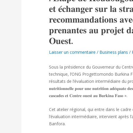
𝐞𝐭 𝐞́𝐜𝐡𝐚𝐧𝐠𝐞𝐫 𝐬𝐮𝐫 𝐥𝐚 𝐬𝐭
𝐫𝐞𝐜𝐨𝐦𝐦𝐚𝐧𝐝𝐚𝐭𝐢𝐨𝐧𝐬 𝐚𝐯𝐞𝐜
𝐩𝐫𝐞𝐧𝐚𝐧𝐭𝐞𝐬 𝐚𝐮 𝐩𝐫𝐨𝐣𝐞𝐭 𝐝
𝐎𝐮𝐞𝐬𝐭.
Laisser un commentaire
/
Business plans
/ 
Sous la présidence du Gouverneur du Centr
technique, l’ONG Progettomondo Burkina Fas
résultats de l’évaluation intermédiaire du projet « 𝐍𝐨𝐮𝐫𝐫𝐢𝐫
𝐧𝐮𝐭𝐫𝐢𝐭𝐢𝐨𝐧𝐧𝐞𝐥𝐥𝐞 𝐩𝐨𝐮𝐫 𝐮𝐧𝐞 𝐧𝐮𝐭𝐫𝐢𝐭𝐢𝐨𝐧 𝐚𝐝𝐞́𝐪𝐮𝐚𝐭𝐞 𝐝𝐞
𝐜𝐚𝐬𝐜𝐚𝐝𝐞𝐬 𝐞𝐭 𝐂𝐞𝐧𝐭𝐫𝐞 𝐨𝐮𝐞𝐬𝐭 𝐚𝐮 𝐁𝐮𝐫𝐤𝐢𝐧𝐚 𝐅𝐚𝐬𝐨 ».
Cet atelier régional, qui entre dans le cadre 
l’évaluation intermédiaire, intervient après l
Banfora.