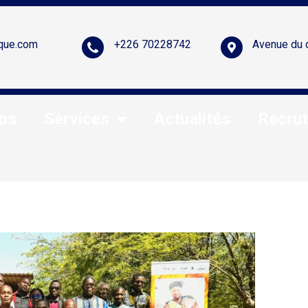
que.com
+226 70228742
Avenue du 
os
Services
Actualités
Recru