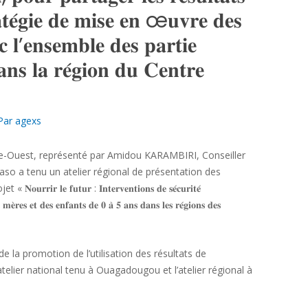
𝐚𝐭𝐞́𝐠𝐢𝐞 𝐝𝐞 𝐦𝐢𝐬𝐞 𝐞𝐧 œ𝐮𝐯𝐫𝐞 𝐝𝐞𝐬
 𝐥’𝐞𝐧𝐬𝐞𝐦𝐛𝐥𝐞 𝐝𝐞𝐬 𝐩𝐚𝐫𝐭𝐢𝐞
𝐚𝐧𝐬 𝐥𝐚 𝐫𝐞́𝐠𝐢𝐨𝐧 𝐝𝐮 𝐂𝐞𝐧𝐭𝐫𝐞
Par
agexs
e-Ouest, représenté par Amidou KARAMBIRI, Conseiller
o a tenu un atelier régional de présentation des
 𝐥𝐞 𝐟𝐮𝐭𝐮𝐫 : 𝐈𝐧𝐭𝐞𝐫𝐯𝐞𝐧𝐭𝐢𝐨𝐧𝐬 𝐝𝐞 𝐬𝐞́𝐜𝐮𝐫𝐢𝐭𝐞́
 𝐦𝐞̀𝐫𝐞𝐬 𝐞𝐭 𝐝𝐞𝐬 𝐞𝐧𝐟𝐚𝐧𝐭𝐬 𝐝𝐞 𝟎 𝐚̀ 𝟓 𝐚𝐧𝐬 𝐝𝐚𝐧𝐬 𝐥𝐞𝐬 𝐫𝐞́𝐠𝐢𝐨𝐧𝐬 𝐝𝐞𝐬
de la promotion de l’utilisation des résultats de
’atelier national tenu à Ouagadougou et l’atelier régional à