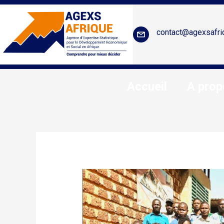
contact@agexsafri
Accueil
A prop