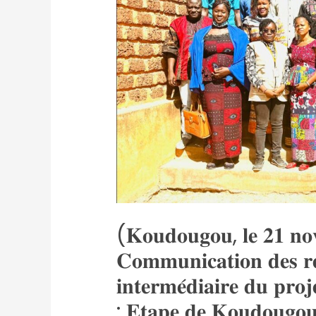
(𝐊𝐨𝐮𝐝𝐨𝐮𝐠𝐨𝐮, 𝐥𝐞 𝟐𝟏 𝐧
𝐂𝐨𝐦𝐦𝐮𝐧𝐢𝐜𝐚𝐭𝐢𝐨𝐧 𝐝𝐞𝐬 𝐫𝐞́𝐬
𝐢𝐧𝐭𝐞𝐫𝐦𝐞́𝐝𝐢𝐚𝐢𝐫𝐞 𝐝𝐮 𝐩𝐫
: 𝐄𝐭𝐚𝐩𝐞 𝐝𝐞 𝐊𝐨𝐮𝐝𝐨𝐮𝐠𝐨𝐮, 