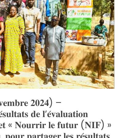
𝐯𝐞𝐦𝐛𝐫𝐞 𝟐𝟎𝟐𝟒) –
𝐮𝐥𝐭𝐚𝐭𝐬 𝐝𝐞 𝐥’𝐞́𝐯𝐚𝐥𝐮𝐚𝐭𝐢𝐨𝐧
𝐣𝐞𝐭 « 𝐍𝐨𝐮𝐫𝐫𝐢𝐫 𝐥𝐞 𝐟𝐮𝐭𝐮𝐫 (𝐍𝐈𝐅) »
𝐨𝐮𝐫 𝐩𝐚𝐫𝐭𝐚𝐠𝐞𝐫 𝐥𝐞𝐬 𝐫𝐞́𝐬𝐮𝐥𝐭𝐚𝐭𝐬