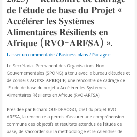
𝐝𝐞 𝐥’𝐞́𝐭𝐮𝐝𝐞 𝐝𝐞 𝐛𝐚𝐬𝐞 𝐝𝐮 𝐏𝐫𝐨𝐣𝐞𝐭 «
𝐀𝐜𝐜𝐞́𝐥𝐞́𝐫𝐞𝐫 𝐥𝐞𝐬 𝐒𝐲𝐬𝐭𝐞̀𝐦𝐞𝐬
𝐀𝐥𝐢𝐦𝐞𝐧𝐭𝐚𝐢𝐫𝐞𝐬 𝐑𝐞́𝐬𝐢𝐥𝐢𝐞𝐧𝐭𝐬 𝐞𝐧
𝐀𝐟𝐫𝐢𝐪𝐮𝐞 (𝐑𝐕𝐎-𝐀𝐑𝐅𝐒𝐀) ».
Laisser un commentaire
/
Business plans
/ Par
agexs
Le Secrétariat Permanent des Organisations Non
Gouvernementales (SPONG) a tenu avec le bureau d’études et
de conseils 𝐀𝐆𝐄𝐗𝐒 𝐀𝐅𝐑𝐈𝐐𝐔𝐄, une rencontre de cadrage de
l’Etude de base du projet « Accélérer les Systèmes
Alimentaires Résilients en Afrique (RVO-ARFSA).
Présidée par Richard OUEDRAOGO, chef du projet RVO-
ARFSA, la rencontre a permis d’assurer une compréhension
commune des objectifs et résultats attendus de l’étude de
base, de s’accorder sur la méthodologie et le calendrier de