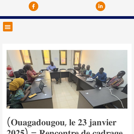
(𝐎𝐮𝐚𝐠𝐚𝐝𝐨𝐮𝐠𝐨𝐮, 𝐥𝐞 𝟐𝟑 𝐣𝐚𝐧𝐯𝐢𝐞𝐫
𝟐𝟎𝟐𝟓) – 𝐑𝐞𝐧𝐜𝐨𝐧𝐭𝐫𝐞 𝐝𝐞 𝐜𝐚𝐝𝐫𝐚𝐠𝐞