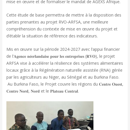
mise en œuvre et de formaliser le mandat de AGEXS Afrique.
Cette étude de base permettra de mettre à la disposition des
parties prenantes au projet RVO-ARFSA, une meilleure
compréhension du contexte de mise en œuvre du projet et
d’établir la situation de référence des indicateurs.
Mis en œuvre sur la période 2024-2027 avec l’appui financier
de l’𝐀𝐠𝐞𝐧𝐜𝐞 𝐧𝐞́𝐞𝐫𝐥𝐚𝐧𝐝𝐚𝐢𝐬𝐞 𝐩𝐨𝐮𝐫 𝐥𝐞𝐬 𝐞𝐧𝐭𝐫𝐞𝐩𝐫𝐢𝐬𝐞𝐬 (𝐑𝐕𝐎), le projet
ARFSA vise à accélérer la résilience des systèmes alimentaires
locaux grâce à la Régénération naturelle assistée (RNA) gérée
par les agriculteurs au Niger, au Sénégal et au Burkina Faso.
Au Burkina Faso, le Projet couvre les régions du 𝐂𝐞𝐧𝐭𝐫𝐞 𝐎𝐮𝐞𝐬𝐭,
𝐂𝐞𝐧𝐭𝐫𝐞 𝐍𝐨𝐫𝐝, 𝐍𝐨𝐫𝐝 et le 𝐏𝐥𝐚𝐭𝐞𝐚𝐮 𝐂𝐞𝐧𝐭𝐫𝐚𝐥.