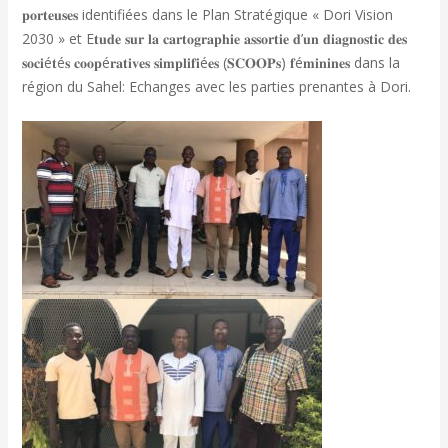
𝐩𝐨𝐫𝐭𝐞𝐮𝐬𝐞𝐬 identifiées dans le Plan Stratégique « Dori Vision
2030 » et E𝐭𝐮𝐝𝐞 𝐬𝐮𝐫 𝐥𝐚 𝐜𝐚𝐫𝐭𝐨𝐠𝐫𝐚𝐩𝐡𝐢𝐞 𝐚𝐬𝐬𝐨𝐫𝐭𝐢𝐞 𝐝’𝐮𝐧 𝐝𝐢𝐚𝐠𝐧𝐨𝐬𝐭𝐢𝐜 𝐝𝐞𝐬
𝐬𝐨𝐜𝐢é𝐭é𝐬 𝐜𝐨𝐨𝐩é𝐫𝐚𝐭𝐢𝐯𝐞𝐬 𝐬𝐢𝐦𝐩𝐥𝐢𝐟𝐢é𝐞𝐬 (𝐒𝐂𝐎𝐎𝐏𝐬) 𝐟é𝐦𝐢𝐧𝐢𝐧𝐞𝐬 dans la
région du Sahel: Echanges avec les parties prenantes à Dori.