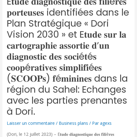
E𝐭𝐮𝐝𝐞 𝐝𝐢𝐚𝐠𝐧𝐨𝐬𝐭𝐢𝐪𝐮𝐞 𝐝𝐞𝐬 𝐟𝐢𝐥𝐢è𝐫𝐞𝐬
𝐩𝐨𝐫𝐭𝐞𝐮𝐬𝐞𝐬 identifiées dans le
Plan Stratégique « Dori
Vision 2030 » et E𝐭𝐮𝐝𝐞 𝐬𝐮𝐫 𝐥𝐚
𝐜𝐚𝐫𝐭𝐨𝐠𝐫𝐚𝐩𝐡𝐢𝐞 𝐚𝐬𝐬𝐨𝐫𝐭𝐢𝐞 𝐝’𝐮𝐧
𝐝𝐢𝐚𝐠𝐧𝐨𝐬𝐭𝐢𝐜 𝐝𝐞𝐬 𝐬𝐨𝐜𝐢é𝐭é𝐬
𝐜𝐨𝐨𝐩é𝐫𝐚𝐭𝐢𝐯𝐞𝐬 𝐬𝐢𝐦𝐩𝐥𝐢𝐟𝐢é𝐞𝐬
(𝐒𝐂𝐎𝐎𝐏𝐬) 𝐟é𝐦𝐢𝐧𝐢𝐧𝐞𝐬 dans la
région du Sahel: Echanges
avec les parties prenantes
à Dori.
Laisser un commentaire
/
Business plans
/ Par
agexs
(Dori, le 12 juillet 2023) – E𝐭𝐮𝐝𝐞 𝐝𝐢𝐚𝐠𝐧𝐨𝐬𝐭𝐢𝐪𝐮𝐞 𝐝𝐞𝐬 𝐟𝐢𝐥𝐢è𝐫𝐞𝐬