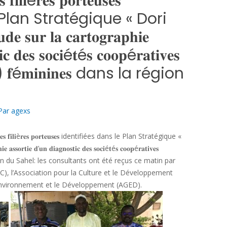
 𝐟𝐢𝐥𝐢è𝐫𝐞𝐬 𝐩𝐨𝐫𝐭𝐞𝐮𝐬𝐞𝐬
 Plan Stratégique « Dori
𝐮𝐫 𝐥𝐚 𝐜𝐚𝐫𝐭𝐨𝐠𝐫𝐚𝐩𝐡𝐢𝐞
𝐢𝐜 𝐝𝐞𝐬 𝐬𝐨𝐜𝐢é𝐭é𝐬 𝐜𝐨𝐨𝐩é𝐫𝐚𝐭𝐢𝐯𝐞𝐬
𝐏𝐬) 𝐟é𝐦𝐢𝐧𝐢𝐧𝐞𝐬 dans la région
Par
agexs
𝐝𝐞𝐬 𝐟𝐢𝐥𝐢è𝐫𝐞𝐬 𝐩𝐨𝐫𝐭𝐞𝐮𝐬𝐞𝐬 identifiées dans le Plan Stratégique «
𝐨𝐫𝐭𝐢𝐞 𝐝’𝐮𝐧 𝐝𝐢𝐚𝐠𝐧𝐨𝐬𝐭𝐢𝐜 𝐝𝐞𝐬 𝐬𝐨𝐜𝐢é𝐭é𝐬 𝐜𝐨𝐨𝐩é𝐫𝐚𝐭𝐢𝐯𝐞𝐬
 dans la région du Sahel: les consultants ont été reçus ce matin par
FC), l’Association pour la Culture et le Développement
l’Environnement et le Développement (AGED).