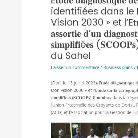
E𝐭𝐮𝐝𝐞 𝐝𝐢𝐚𝐠𝐧𝐨𝐬𝐭𝐢𝐪𝐮𝐞 𝐝𝐞𝐬
identifiées dans le
Vision 2030 » et l’E𝐭𝐮𝐝𝐞 𝐬
𝐚𝐬𝐬𝐨𝐫𝐭𝐢𝐞 𝐝’𝐮𝐧 𝐝𝐢𝐚𝐠𝐧𝐨𝐬
𝐬𝐢𝐦𝐩𝐥𝐢𝐟𝐢é𝐞𝐬 (𝐒𝐂𝐎
du Sahel
Laisser un commentaire
/
Business plans
/ 
(Dori, le 13 juillet 2023)-E𝐭𝐮𝐝𝐞 𝐝𝐢𝐚𝐠𝐧𝐨𝐬𝐭𝐢𝐪𝐮𝐞 
Dori Vision 2030 » et l’E𝐭𝐮𝐝𝐞 𝐬𝐮𝐫 𝐥𝐚 𝐜𝐚𝐫𝐭𝐨𝐠𝐫𝐚𝐩𝐡𝐢𝐞 𝐚𝐬
𝐬𝐢𝐦𝐩𝐥𝐢𝐟𝐢é𝐞𝐬 (𝐒𝐂𝐎𝐎𝐏𝐬) 𝐟é𝐦𝐢𝐧𝐢𝐧𝐞𝐬
l’Union Fraternelle des Croyants de Dori (U
(ACD) et l’Association pour la Gestion de 