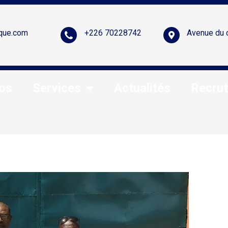
que.com
+226 70228742
Avenue du 
os
Services
Actualités
Recru