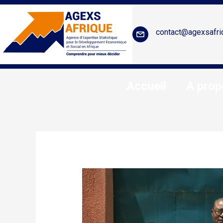
contact@agexsafri
Accueil
A prop