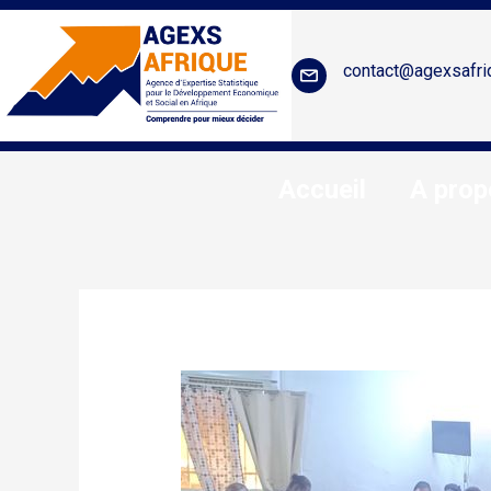
contact@agexsafri
Accueil
A prop