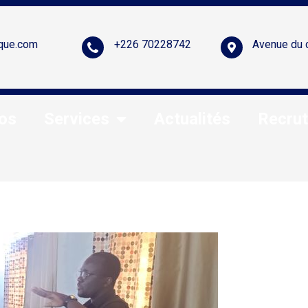
que.com
+226 70228742
Avenue du 
os
Services
Actualités
Recru