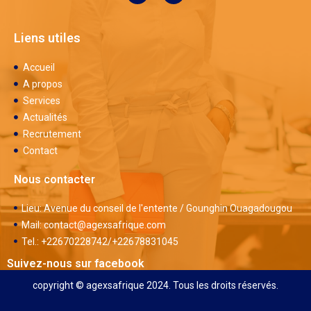
Liens utiles
Accueil
A propos
Services
Actualités
Recrutement
Contact
Nous contacter
Lieu: Avenue du conseil de l'entente / Gounghin Ouagadougou
Mail: contact@agexsafrique.com
Tel.: +22670228742/+22678831045
Suivez-nous sur facebook
copyright © agexsafrique 2024. Tous les droits réservés.